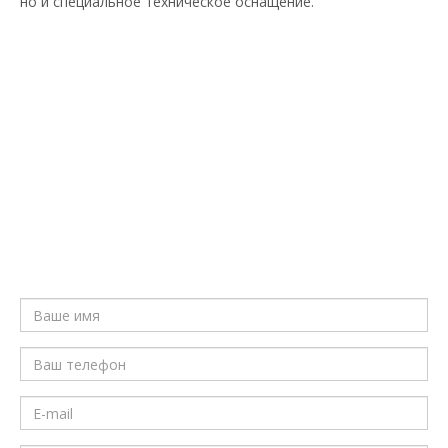
но и специальное техническое оснащение.
ПОЛУЧИТЕ КОНСУЛЬТАЦИЮ
БЕСПЛАТНО
Мы свяжемся в течение нескольких
минут